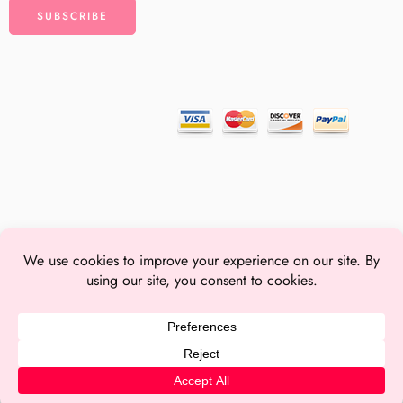
© Brow Lash World 2025 – From Switzerland with
Contact Us
Shop
Filters
Categories
Account